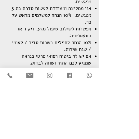
‬מפגשים‭.‬
אני ממליצה ומעודדת לעשות סדרה בת 5
מפגשים. 10% הנחה למשלמים מראש על
כך.
אפשרות לשילוב טיפול מגע, דיקור או
הומאופתיה.
10% הנחה לחיילים בשרות סדיר / לאומי
/ שנת שירות.
אם יש לך ביטוח רפואי פרטי כנראה
שמגיע לכם החזר ושווה לבדוק.
מתלבטים?
מוזמנים לשיחת ייעוץ טלפוני
ללא עלות
03-5241498
רוצים להיות בקשר מהנייד?