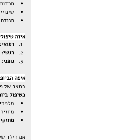
חרדות 
שינויי
תנודתי
איזה טיפולי
רפואי:
רגשי:
 ט
גופני:
 
איפה הביופ
במצב של פנ
בטיפול ביופ
מלמדים
מחזירי
מחזקי
אם הילד של