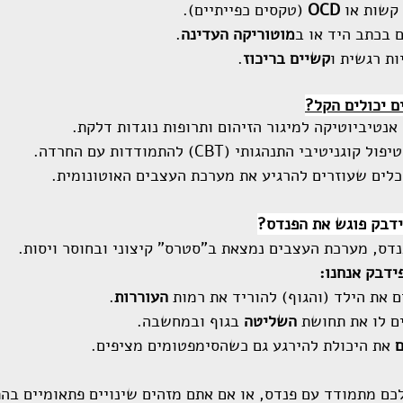
קשות או 
OCD
 (טקסים כפייתיים).
ם בכתב היד או ב
מוטוריקה העדינה
.
ות רגשית ו
קשיים בריכוז
.
ם יכולים הקל?
 אנטיביוטיקה למיגור הזיהום ותרופות נוגדות דלקת.
יפול קוגניטיבי התנהגותי (CBT) להתמודדות עם החרדה.
כלים שעוזרים להרגיע את מערכת העצבים האוטונומית.
ידבק פוגש את הפנדס?
דס, מערכת העצבים נמצאת ב"סטרס" קיצוני ובחוסר ויסות.
ידבק אנחנו:
 את הילד (והגוף) להוריד את רמות 
העוררות
.
ם לו את תחושת 
השליטה
 בגוף ובמחשבה.
ם
 את היכולת להירגע גם כשהסימפטומים מציפים.
כם מתמודד עם פנדס, או אם אתם מזהים שינויים פתאומיים בה