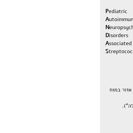
P
ediatric
A
utoimmu
N
europsych
D
isorders
A
ssociated
S
treptococ
אזור במוח 
ה").