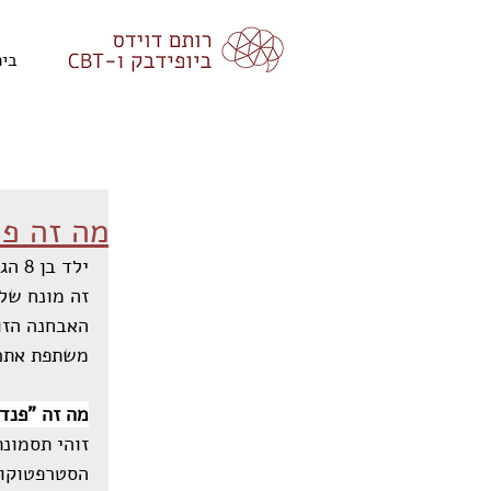
בית
מה זה פנדס (s
ילד בן 8 הגיע לטיפול ביופידבק, מאובחן עם "פנדס". 
זה מונח שלא
האבחנה הזו
משתפת אתכ
מה זה "פנד
זוהי תסמונת
הסטרפטוקוק