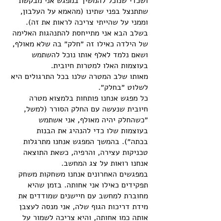
ושכדי שנוכל להמשיך במפגש אני מבקשת
שתתנצל בפני שתינו (מהאמא על העלבון,
וממני על שהייתי צריכה לראות את זה).
בשלב הבא אני מתייחסת להתנהגות האלימה
של הילדה כאילו זה ״חלק״ בה שלא מאולף,
ושאם נלמד לאלף אותו נוכל להשתמש
בעוצמות האלו למטרות חיובית.
מאותו שלב המטרה שלנו בכל התרגולים היא
לשלוט ״בחלק״.
כל מפגש אנחנו פותחות בלמצוא מטרה
חיובית שנעשה עם החלק הסורר (למשל,
״כשהחלק יהיה מאולף, אני אשתמש
בעוצמות שלו כדי להנהיג את הבנות
בכתה״). בהמשך המפגש אנחנו מתרגלות
טכניקות עצירה, והרפיה, כשאת התוצאה
אנחנו רואות על צג המחשב.
במפגשים האחרונים אנחנו משחקות משחק
תפקידים כאילו אני אחותה. בזמן שהיא
מחוברת למחשב עם חיישנים שמודדים את
מידת דריכות הגוף שלה, אני מנסה לעצבן
אותה כמו אחותה, והיא צריכה לשמור על