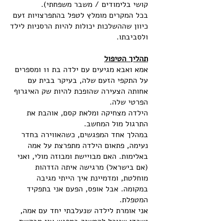
קושי בלימודים / משבר משפחתי).
בכל המקרים מומלץ לטפל בהתפרצויות זעם
כיוון שההשלכות יכולות להיות הרסניות לילד
ולסביבתו.
תהליך הטיפול
אמא ואבא מגיעים עם ילדה בת 11 ומספרים
על התקפי הזעם שלה, בעיקר בבית עם
אחותה הצעירה שהופכת להיות שק האיגרוף
הפרטי שלה.
הילדה מצחיקה ומלאת קסם, אוהבת את
התרגול מול המחשב.
במהלך אחד המפגשים, כשהאווירה בחדר
נעימה, פתאום הילדה מתפרצת על אמה
באלימות. האם מבויישת ומבוזה מולי, ואני
(אם בישראל) מרגישה איתה הזדהות
מוחלטת, ומדמיינת איך הייתי מגיבה
במקומה. אבל אופס, הפעם אני בתפקיד
המטפלת.
אני אומרת לילדה שנעלבתי יחד עם אמה,